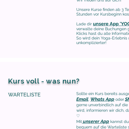
Wir freuen uns auf dich!
Unsere Kurse finden ab 3 Te
Stunden vor Kursbeginn kost
unsere App 'YO
Lade dir
verwalte deine Buchungen g
Klicks hast du alle Informa
So wird dein Yoga-Erlebnis
unkomplizierter!
Kurs voll - was nun?
Sollte ein Kurs bereits ausg
WARTELISTE
Email
Whats App
S
,
oder
gerne unverbindlich auf die 
wird,
informieren
wir dich, d
♡
unserer App
Mit
kannst du
bequem auf die Warteliste 