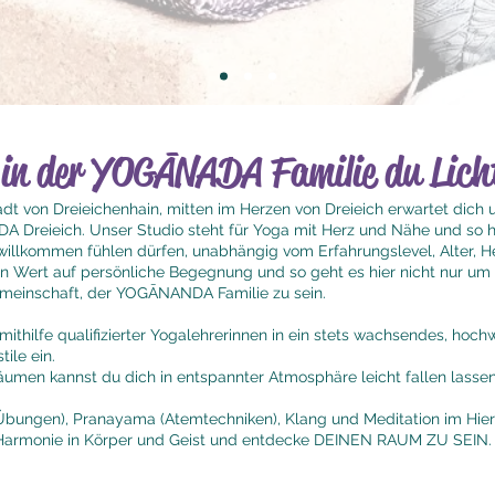
 in der YOGĀNADA Familie du Lich
dt von Dreieichenhain, mitten im Herzen von Dreieich erwartet dich u
A Dreieich. Unser Studio steht für Yoga mit Herz und Nähe und so h
illkommen fühlen dürfen, unabhängig vom Erfahrungslevel, Alter, He
Wert auf persönliche Begegnung und so geht es hier nicht nur um 
emeinschaft, der YOGĀNANDA Familie zu sein.
mithilfe
qualifizierter Yogalehrerinnen in ein stets wachsendes, ho
ile ein.
äumen kannst du dich in entspannter Atmosphäre leicht fallen lasse
 Übungen), Pranayama (Atemtechniken), Klang und Meditation im Hier
Harmonie in Körper und Geist und entdecke DEINEN RAUM ZU SEIN.