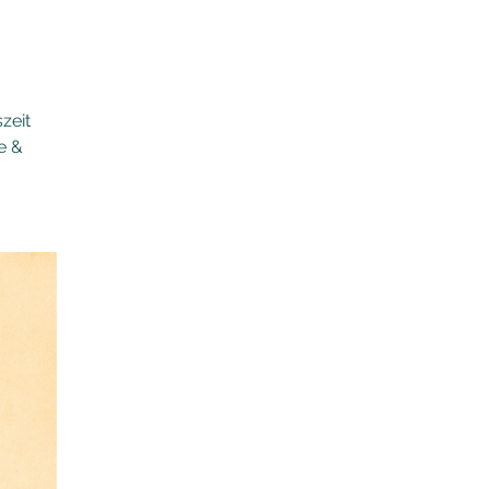
zeit
e &