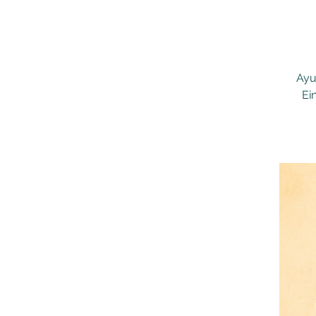
Ayu
Ei