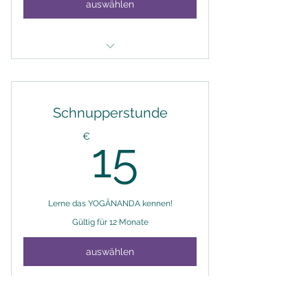
auswählen
für Schüler, Studenten, Auszubildende
und Rentner
Schnupperstunde
15€
€
15
Lerne das YOGĀNANDA kennen!
Gültig für 12 Monate
auswählen