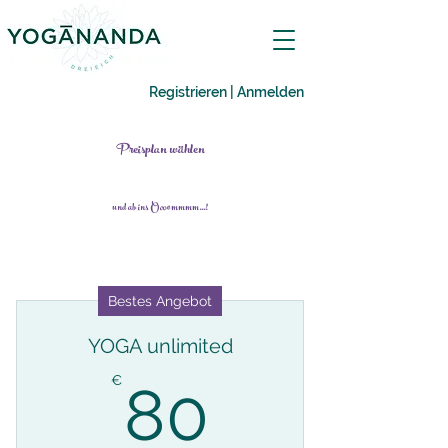
Registrieren | Anmelden
Preisplan wählen
und ab ins Oooommmm...!
Bestes Angebot
YOGA unlimited
80€
€
80