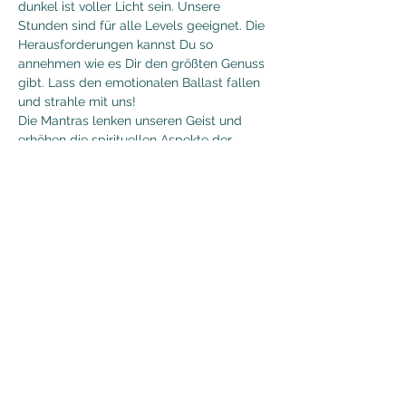
dunkel ist voller Licht sein. Unsere 
Stunden sind für alle Levels geeignet. Die 
Herausforderungen kannst Du so 
annehmen wie es Dir den größten Genuss 
gibt. Lass den emotionalen Ballast fallen 
und strahle mit uns!
Die Mantras lenken unseren Geist und 
erhöhen die spirituellen Aspekte der 
Āsanas, die wir auch durch die 
gemeinsame Praxis länger halten können. 
Wir fühlen uns getragen von den heiligen 
Klängen und finden uns wieder in 
fokussierter Leichtigkeit.
Aleah Gandharvika ist eine Mantra 
Sängerin, die als zertifizierte Heart of 
Sound Yogalehrerin nach Anandra George 
und Kaula Trika Tāntrika ihr tiefes 
Verständnis für die spirituelle Klangwelt 
verkörpert. Ihre musikalische Reise 
begann bereits im Jahr 1988, als sie…
Mehr anzeigen