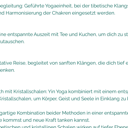
egleitung: Geführte Yogaeinheit, bei der tibetische Klang
und Harmonisierung der Chakren eingesetzt werden.
ine entspannte Auszeit mit Tee und Kuchen, um dich zu s
zutauschen.
ative Reise, begleitet von sanften Klängen, die dich tie
henken.
h mit Kristallschalen: Yin Yoga kombiniert mit einem en
istallschalen, um Körper, Geist und Seele in Einklang zu 
igartige Kombination beider Methoden in einer entspann
he kommst und neue Kraft tanken kannst.
betischen und kristallinen Schalen wirken auf tiefer Ebene