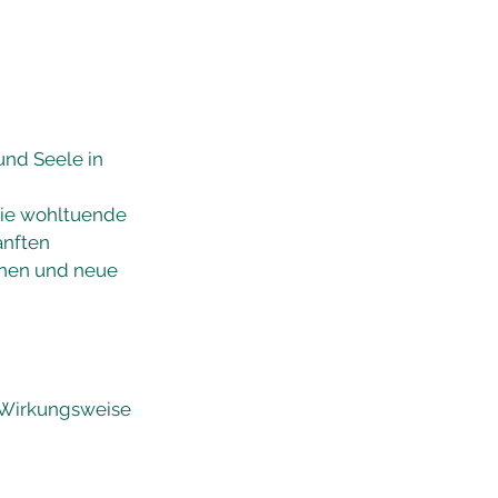
und Seele in
die wohltuende
anften
nnen und neue
r Wirkungsweise