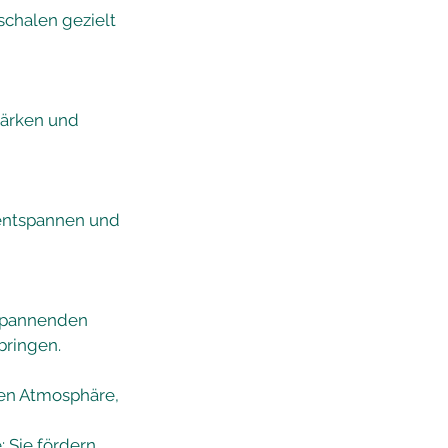
schalen gezielt
tärken und
f entspannen und
tspannenden
bringen.
ten Atmosphäre,
: Sie fördern