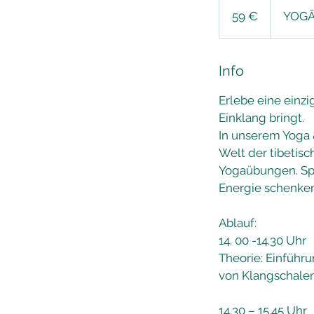
Euro
59 €
YOG
Info
Erlebe eine einzi
Einklang bringt.
In unserem Yoga 
Welt der tibetisc
Yogaübungen. Sp
Energie schenken
Ablauf:
14. 00 -14.30 Uhr
Theorie: Einführ
von Klangschalen 
14.30 – 15.45 Uhr